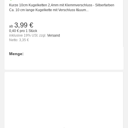
Kurze 10cm Kugelketten 2,4mm mit Klemmverschluss - Silberfarben
Ca. 10 cm lange Kugelkette mit Verschluss f&uum...
3,99 €
ab
0,40 € pro 1 Stück
inklusive 19% USt. zzgl.
Versand
Netto: 3,35 €
Menge:
Bitte wählen Sie eine Variation.