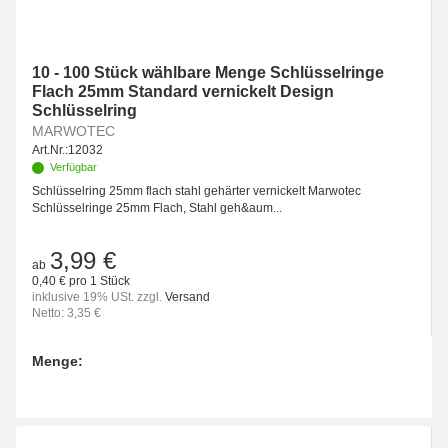
10 - 100 Stück wählbare Menge Schlüsselringe
Flach 25mm Standard vernickelt Design
Schlüsselring
MARWOTEC
Art.Nr.:
12032
Verfügbar
Schlüsselring 25mm flach stahl gehärter vernickelt Marwotec
Schlüsselringe 25mm Flach, Stahl geh&aum...
3,99 €
ab
0,40 € pro 1 Stück
inklusive 19% USt. zzgl.
Versand
Netto: 3,35 €
Menge:
Bitte wählen Sie eine Variation.