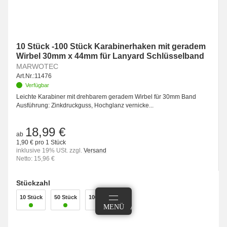
10 Stück -100 Stück Karabinerhaken mit geradem
Wirbel 30mm x 44mm für Lanyard Schlüsselband
MARWOTEC
Art.Nr.:
11476
Verfügbar
Leichte Karabiner mit drehbarem geradem Wirbel für 30mm Band
Ausführung: Zinkdruckguss, Hochglanz vernicke...
18,99 €
ab
1,90 € pro 1 Stück
inklusive 19% USt. zzgl.
Versand
Netto: 15,96 €
Stückzahl
10 Stück
50 Stück
100 Stück
MEHR
SUCHEN
MENÜ
ANMELDEN
WARENKORB