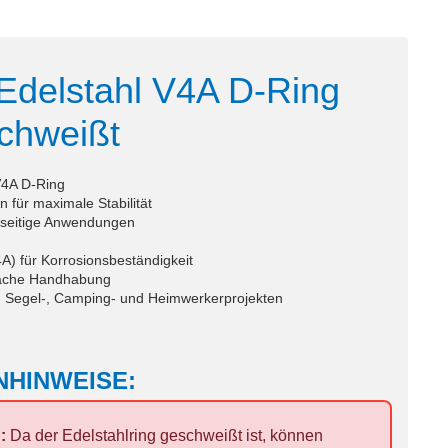
Edelstahl V4A D-Ring
chweißt
V4A D-Ring
 für maximale Stabilität
lseitige Anwendungen
A) für Korrosionsbeständigkeit
fache Handhabung
 in Segel-, Camping- und Heimwerkerprojekten
NHINWEISE:
:
Da der Edelstahlring geschweißt ist, können