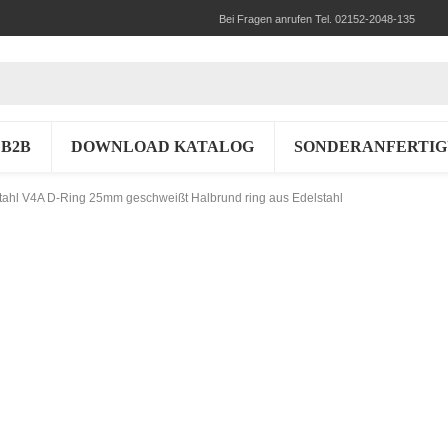
Bei Fragen anrufen Tel. 02152-2048-135
B2B
DOWNLOAD KATALOG
SONDERANFERTI
tahl V4A D-Ring 25mm geschweißt Halbrund ring aus Edelstahl