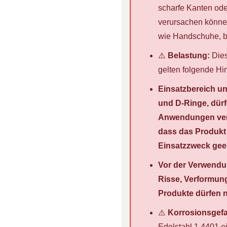
scharfe Kanten ode
verursachen könne
wie Handschuhe, be
⚠️
Belastung:
Dies
gelten folgende H
Einsatzbereich un
und D-Ringe, dürf
Anwendungen verw
dass das Produkt 
Einsatzzweck geei
Vor der Verwendun
Risse, Verformun
Produkte dürfen 
⚠️
Korrosionsgefa
Edelstahl 1.4401 e