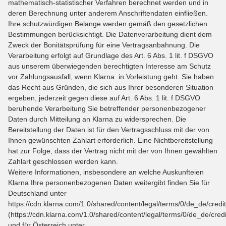
mathematisch-statistischer Verfahren berechnet werden und in
deren Berechnung unter anderem Anschriftendaten einfließen.
Ihre schutzwürdigen Belange werden gemäß den gesetzlichen
Bestimmungen berücksichtigt. Die Datenverarbeitung dient dem
Zweck der Bonitätsprüfung für eine Vertragsanbahnung. Die
Verarbeitung erfolgt auf Grundlage des Art. 6 Abs. 1 lit. f DSGVO
aus unserem überwiegenden berechtigten Interesse am Schutz
vor Zahlungsausfall, wenn Klarna in Vorleistung geht. Sie haben
das Recht aus Gründen, die sich aus Ihrer besonderen Situation
ergeben, jederzeit gegen diese auf Art. 6 Abs. 1 lit. f DSGVO
beruhende Verarbeitung Sie betreffender personenbezogener
Daten durch Mitteilung an Klarna zu widersprechen. Die
Bereitstellung der Daten ist für den Vertragsschluss mit der von
Ihnen gewünschten Zahlart erforderlich. Eine Nichtbereitstellung
hat zur Folge, dass der Vertrag nicht mit der von Ihnen gewählten
Zahlart geschlossen werden kann.
Weitere Informationen, insbesondere an welche Auskunfteien
Klarna Ihre personenbezogenen Daten weitergibt finden Sie für
Deutschland unter
https://cdn.klarna.com/1.0/shared/content/legal/terms/0/de_de/credi
(https://cdn.klarna.com/1.0/shared/content/legal/terms/0/de_de/cred
und für Österreich unter