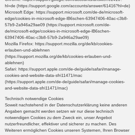
hl=de (https://support.google.com/accounts/answer/61416?hl=de)
Microsoft Edge: https://support.microsoft.com/de-de/microsoft-
edge/cookies-in-microsoft-edge-lB6schen-63947406-40ac-c3b8-
57b9-2a946a29ae09 (https://support.microsoft.com/de-
de/microsoft-edge/cookies-in-microsoft-edge-lB6schen-
63947406-40ac-c3b8-57b9-2a946a29ae09)
Mozilla Firefox: https://support.mozilla.org/de/kb/cookies-
erlauben-und-ablehnen
(https://support.mozilla.org/de/kb/cookies-erlauben-und-
ablehnen)
Safari: https://support.apple.com/de-de/guide/safari/manage-
cookies-and-website-data-sfri11471/mac
(https://support.apple.com/de-de/guide/safari/manage-cookies-
and-website-data-sfri11471/mac)
Technisch notwendige Cookies
Soweit nachstehend in der Datenschutzerklärung keine anderen
Angaben gemacht werden setzen wir nur diese technisch
notwendigen Cookies zu dem Zweck ein, unser Angebot
nutzerfreundlicher, effektiver und sicherer zu machen. Des
Weiteren ermöglichen Cookies unseren Systemen, Ihren Browser