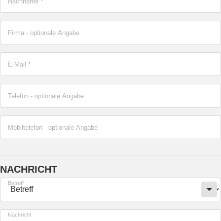
Nachname
*
Firma
- optionale Angabe
E-Mail
*
Telefon
- optionale Angabe
Mobiltelefon
- optionale Angabe
NACHRICHT
Betreff
Nachricht