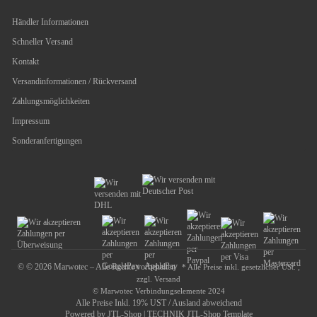
Händler Informationen
Schneller Versand
Kontakt
Versandinformationen / Rückversand
Zahlungsmöglichkeiten
Impressum
Sonderanfertigungen
© © 2026 Marwotec – Alle Rechte vorbehalten
* Alle Preise inkl. gesetzlicher USt. ,
zzgl.
Versand
© Marwotec Verbindungselemente 2024
Alle Preise Inkl. 19% UST / Ausland abweichend
Powered by
JTL-Shop
|
TECHNIK JTL-Shop Template