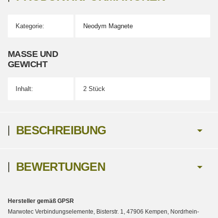
Kategorie:
Neodym Magnete
Produkteigenschaft
Wert
MASSE UND G
EWICHT
Inhalt:
2 Stück
BESCHREIBUNG
BEWERTUNGEN
Hersteller gemäß GPSR
Marwotec Verbindungselemente, Bisterstr. 1, 47906 Kempen, Nordrhein-