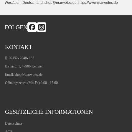
Westfalen, Deutschland, shop@marwotec.de, https://www.marwotec.de
FOLGEN
KONTAKT
02152- 2048- 135
Bisterstr. 1, 47906 Kempen
Email:
shop@marwotec.de
Öffnungszeiten (Mo-Fr.) 9:00 - 17:00
GESETZLICHE INFORMATIONEN
Datenschutz
AGB