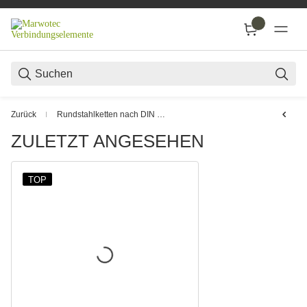
SUC
Zurück
Rundstahlketten nach DIN 763
ZULETZT ANGESEHEN
TOP