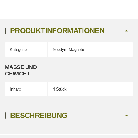
PRODUKTINFORMATIONEN
Kategorie:
Neodym Magnete
Produkteigenschaft
Wert
MASSE UND G
EWICHT
Inhalt:
4 Stück
BESCHREIBUNG