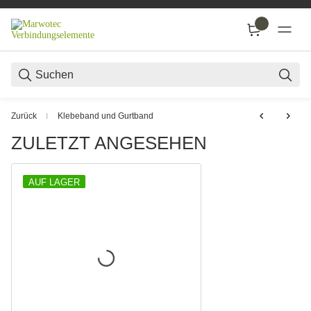
SUC
Zurück
Klebeband und Gurtband
ZULETZT ANGESEHEN
AUF LAGER