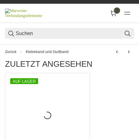
SUC
Zurück
Klebeband und Gurtband
ZULETZT ANGESEHEN
AUF LAGER