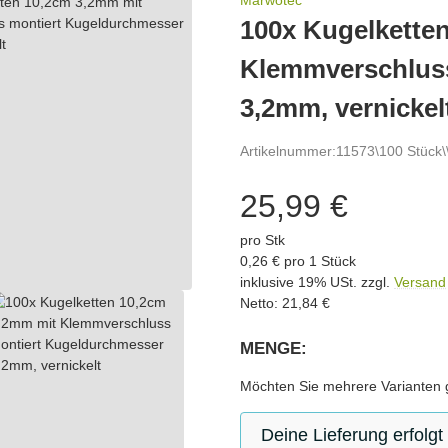
Marwotec
100x Kugelkette
Klemmverschlus
3,2mm, vernickel
Artikelnummer:
11573\100 Stück\
25,99 €
pro Stk
0,26 € pro 1 Stück
inklusive 19% USt. zzgl.
Versand
Netto: 21,84 €
MENGE:
Bitte wählen Sie eine Variation.
Möchten Sie mehrere Varianten g
Deine Lieferung erfolgt