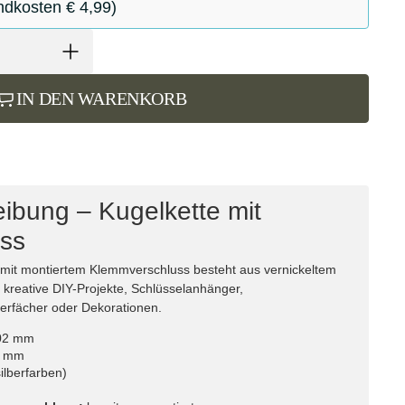
ndkosten € 4,99)
IN DEN WARENKORB
ibung – Kugelkette mit
ss
 mit montiertem Klemmverschluss besteht aus vernickeltem
ür kreative DIY-Projekte, Schlüsselanhänger,
rfächer oder Dekorationen.
02 mm
 mm
silberfarben)