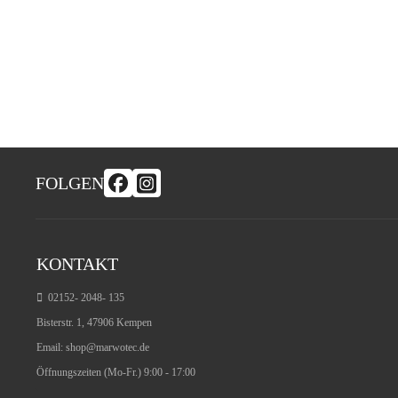
FOLGEN
KONTAKT
02152- 2048- 135
Bisterstr. 1, 47906 Kempen
Email:
shop@marwotec.de
Öffnungszeiten (Mo-Fr.) 9:00 - 17:00