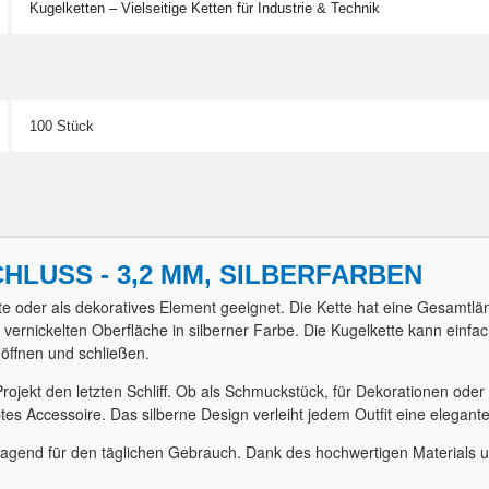
Kugelketten – Vielseitige Ketten für Industrie & Technik
100 Stück
HLUSS - 3,2 MM, SILBERFARBEN
jekte oder als dekoratives Element geeignet. Die Kette hat eine Gesam
r vernickelten Oberfläche in silberner Farbe. Die Kugelkette kann einf
 öffnen und schließen.
ojekt den letzten Schliff. Ob als Schmuckstück, für Dekorationen oder an
btes Accessoire. Das silberne Design verleiht jedem Outfit eine elegant
orragend für den täglichen Gebrauch. Dank des hochwertigen Materials u