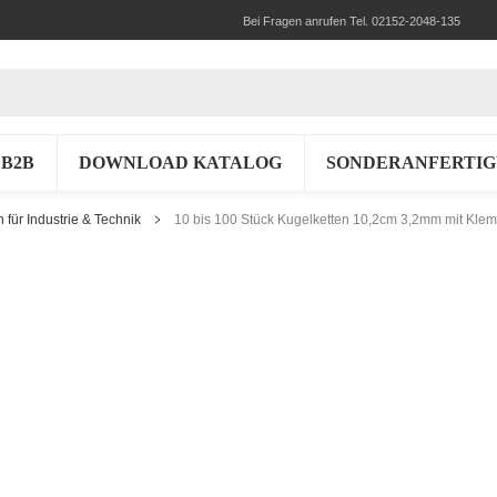
Bei Fragen anrufen Tel. 02152-2048-135
B2B
DOWNLOAD KATALOG
SONDERANFERTI
n für Industrie & Technik
10 bis 100 Stück Kugelketten 10,2cm 3,2mm mit Klem