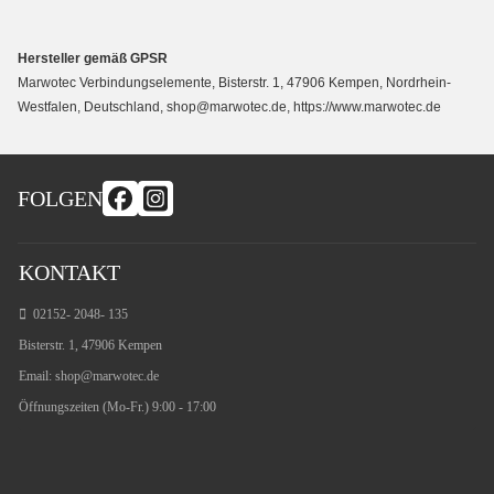
Hersteller gemäß GPSR
Marwotec Verbindungselemente, Bisterstr. 1, 47906 Kempen, Nordrhein-
Westfalen, Deutschland, shop@marwotec.de, https://www.marwotec.de
FOLGEN
KONTAKT
02152- 2048- 135
Bisterstr. 1, 47906 Kempen
Email:
shop@marwotec.de
Öffnungszeiten (Mo-Fr.) 9:00 - 17:00