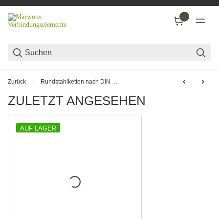
SUC
Zurück
Rundstahlketten nach DIN 763
ZULETZT ANGESEHEN
AUF LAGER