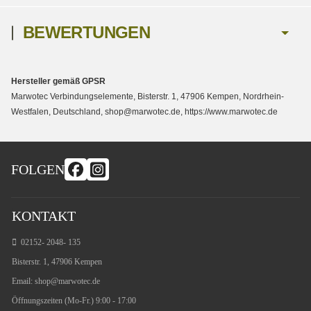
BEWERTUNGEN
Hersteller gemäß GPSR
Marwotec Verbindungselemente, Bisterstr. 1, 47906 Kempen, Nordrhein-
Westfalen, Deutschland, shop@marwotec.de, https://www.marwotec.de
FOLGEN
KONTAKT
02152- 2048- 135
Bisterstr. 1, 47906 Kempen
Email:
shop@marwotec.de
Öffnungszeiten (Mo-Fr.) 9:00 - 17:00