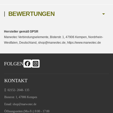
BEWERTUNGEN
Hersteller gemäß GPSR
Marwotec Verbindungselemente, Bisterstr. 1, 47906 Kempen, Nordrhein-
Westfalen, Deutschland, shop@marwotec.de, https://www.marwotec.de
FOLGEN
KONTAKT
02152- 2048- 135
Bisterstr. 1, 47906 Kempen
Email:
shop@marwotec.de
Öffnungszeiten (Mo-Fr.) 9:00 - 17:00