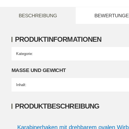
weitere Registerkarten anzeigen
BESCHREIBUNG
BEWERTUNGE
PRODUKTINFORMATIONEN
Kategorie:
Produkteigenschaft
Wert
MASSE UND GEWICHT
Inhalt:
PRODUKTBESCHREIBUNG
Karabinerhaken mit drehbarem ovalen Wir