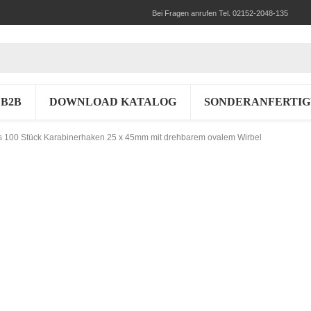
Bei Fragen anrufen Tel. 02152-2048-135
B2B
DOWNLOAD KATALOG
SONDERANFERTI
is 100 Stück Karabinerhaken 25 x 45mm mit drehbarem ovalem Wirbel