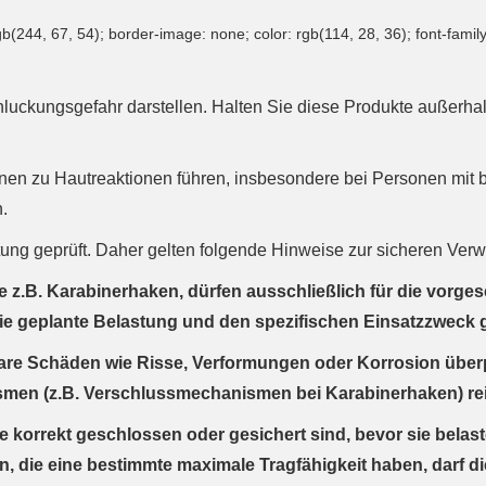
gb(244, 67, 54); border-image: none; color: rgb(114, 28, 36); font-family
hluckungsgefahr darstellen. Halten Sie diese Produkte außerha
nen zu Hautreaktionen führen, insbesondere bei Personen mit b
n.
stung geprüft. Daher gelten folgende Hinweise zur sicheren V
wie z.B. Karabinerhaken, dürfen ausschließlich für die vo
die geplante Belastung und den spezifischen Einsatzzweck g
bare Schäden wie Risse, Verformungen oder Korrosion über
ismen (z.B. Verschlussmechanismen bei Karabinerhaken) rei
korrekt geschlossen oder gesichert sind, bevor sie belas
n, die eine bestimmte maximale Tragfähigkeit haben, darf di