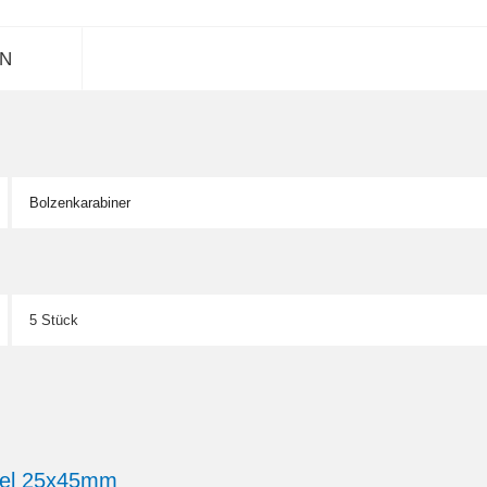
N
Bolzenkarabiner
5 Stück
bel 25x45mm