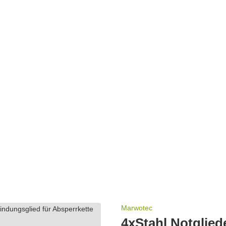
Marwotec
4xStahl Notgliede