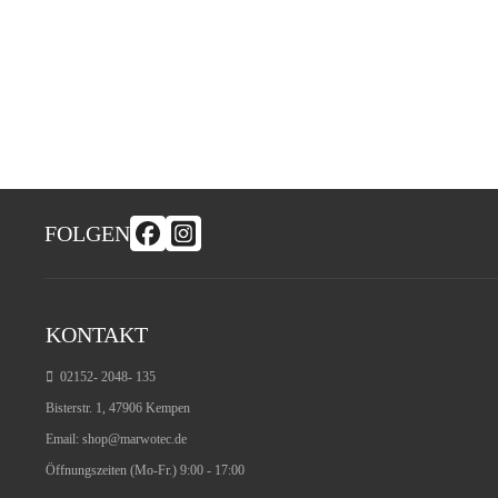
FOLGEN
KONTAKT
02152- 2048- 135
Bisterstr. 1, 47906 Kempen
Email:
shop@marwotec.de
Öffnungszeiten (Mo-Fr.) 9:00 - 17:00