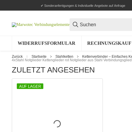
✔ Sonderanfertigungen & Individuelle Angebote auf Anfrage
WIDERRUFSFORMULAR
RECHNUNGSKAUF 
Zurück
Startseite
Stahlketten
Kettenverbinder – Einfaches K
4xStahl Notglieder Kettenglieder rot Notglieder aus Stahl Verbindungsglied 
ZULETZT ANGESEHEN
AUF LAGER