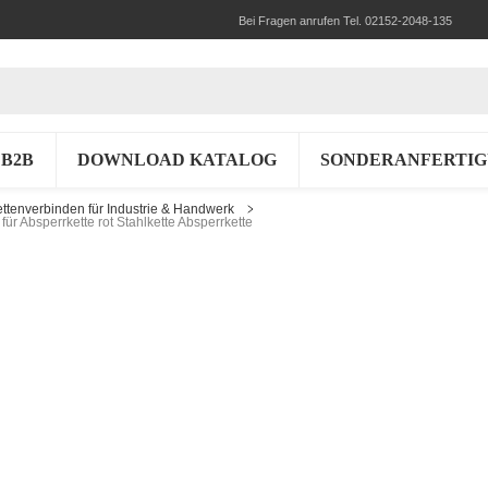
Bei Fragen anrufen Tel. 02152-2048-135
B2B
DOWNLOAD KATALOG
SONDERANFERTI
ettenverbinden für Industrie & Handwerk
für Absperrkette rot Stahlkette Absperrkette