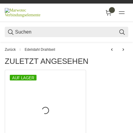
SUC
Zurück
Edelstahl Drahtseil
ZULETZT ANGESEHEN
AUF LAGER