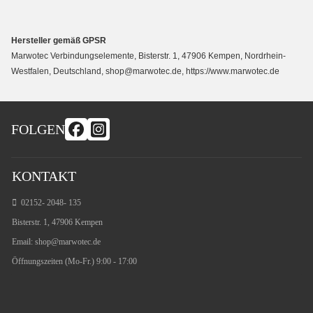
Hersteller gemäß GPSR
Marwotec Verbindungselemente, Bisterstr. 1, 47906 Kempen, Nordrhein-
Westfalen, Deutschland, shop@marwotec.de, https://www.marwotec.de
FOLGEN
KONTAKT
02152- 2048- 135
Bisterstr. 1, 47906 Kempen
Email:
shop@marwotec.de
Öffnungszeiten (Mo-Fr.) 9:00 - 17:00